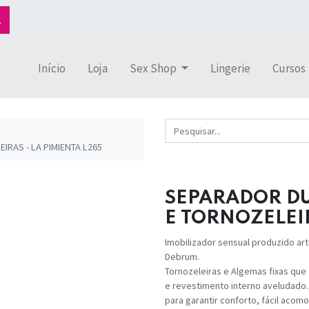
Início
Loja
Sex Shop
Lingerie
Cursos
RAS - LA PIMIENTA L265
SEPARADOR D
E TORNOZELEIR
Imobilizador sensual produzido a
Debrum.
Tornozeleiras e Algemas fixas que
e revestimento interno aveludado.
para garantir conforto, fácil acom