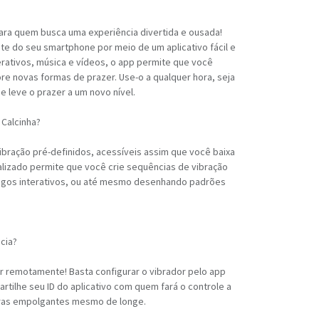
para quem busca uma experiência divertida e ousada!
te do seu smartphone por meio de um aplicativo fácil e
erativos, música e vídeos, o app permite que você
e novas formas de prazer. Use-o a qualquer hora, seja
e leve o prazer a um novo nível.
 Calcinha?
ibração pré-definidos, acessíveis assim que você baixa
lizado permite que você crie sequências de vibração
jogos interativos, ou até mesmo desenhando padrões
ncia?
or remotamente! Basta configurar o vibrador pelo app
tilhe seu ID do aplicativo com quem fará o controle a
eiras empolgantes mesmo de longe.