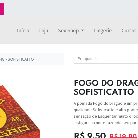
Início
Loja
Sex Shop
Lingerie
Cursos
G - SOFISTICATTO
FOGO DO DRA
SOFISTICATTO
A pomada Fogo do Dragão é um prod
qualidade Sofisticatto e alto poder
sensação de Esquentar muito o loc
instigar sua noite fazendo seu par
R$
9,50
R$
19,90