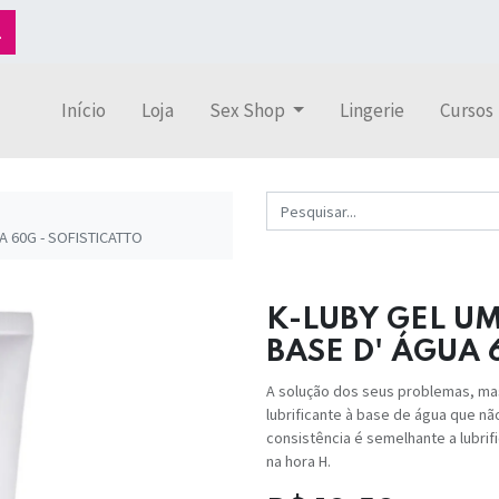
Início
Loja
Sex Shop
Lingerie
Cursos
 60G - SOFISTICATTO
K-LUBY GEL 
BASE D' ÁGUA 
A solução dos seus problemas, ma
lubrificante à base de água que n
consistência é semelhante a lubri
na hora H.